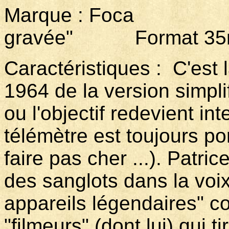
Marque : Foca Modè
gravée" Format 35m
Caractéristiques : C'est 
1964 de la version simpl
ou l'objectif redevient in
télémètre est toujours po
faire pas cher ...). Patr
des sanglots dans la voix
appareils légendaires" c
"filmeurs" (dont lui) qui t