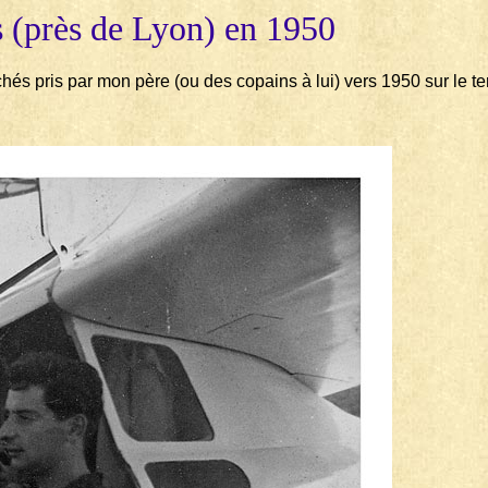
s (près de Lyon) en 1950
ichés pris par mon père (ou des copains à lui) vers 1950 sur le t