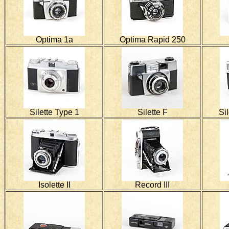
Optima 1a
Optima Rapid 250
Silette Type 1
Silette F
Si
Isolette II
Record III