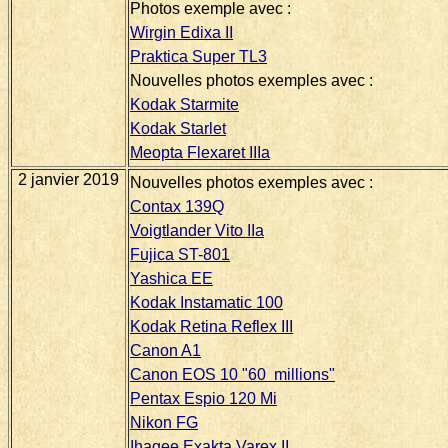
Photos exemple avec :
Wirgin Edixa II
Praktica Super TL3
Nouvelles photos exemples avec :
Kodak Starmite
Kodak Starlet
Meopta Flexaret IIIa
2 janvier 2019
Nouvelles photos exemples avec :
Contax 139Q
Voigtlander Vito IIa
Fujica ST-801
Yashica EE
Kodak Instamatic 100
Kodak Retina Reflex III
Canon A1
Canon EOS 10 "60 millions"
Pentax Espio 120 Mi
Nikon FG
Ihagee Exakta Varex II