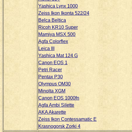
Yashica Lynx 1000
Zeiss Ikon Ikonta 522/24
Belca Beltica
Ricoh KR10 Super
Mamiya MSX 500
Agfa Colorflex
Leica III
Yashica Mat 124 G
Canon EOS 1
Petri Racer
Pentax P30
Olympus OM30
Minolta XGM
Canon EOS 1000fn
Agfa Ambi Silette
AKA Akarette
Zeiss Ikon Contessamatic E
Krasnogorsk Zorki 4