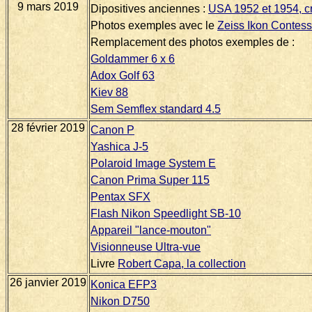
9 mars 2019
Dipositives anciennes :
USA 1952 et 1954, cr
Photos exemples avec le
Zeiss Ikon Contes
Remplacement des photos exemples de :
Goldammer 6 x 6
Adox Golf 63
Kiev 88
Sem Semflex standard 4.5
28 février 2019
Canon P
Yashica J-5
Polaroid Image System E
Canon Prima Super 115
Pentax SFX
Flash Nikon Speedlight SB-10
Appareil "lance-mouton"
Visionneuse Ultra-vue
Livre
Robert Capa, la collection
26 janvier 2019
Konica EFP3
Nikon D750