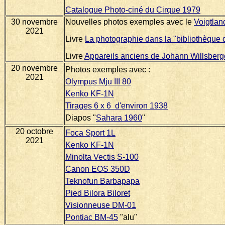
Catalogue Photo-ciné du Cirque 1979
30 novembre
Nouvelles photos exemples avec le
Voigtlan
2021
Livre
La photographie dans la "bibliothèque 
Livre
Appareils anciens de Johann Willsberg
20 novembre
Photos exemples avec :
2021
Olympus Mju III 80
Kenko KF-1N
Tirages 6 x 6 d'environ 1938
Diapos "
Sahara 1960
"
20 octobre
Foca Sport 1L
2021
Kenko KF-1N
Minolta Vectis S-100
Canon EOS 350D
Teknofun Barbapapa
Pied Bilora Biloret
Visionneuse DM-01
Pontiac BM-45
"alu"