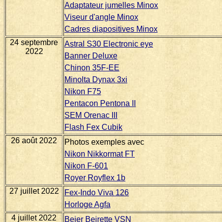
Adaptateur jumelles Minox
Viseur d'angle Minox
Cadres diapositives Minox
24 septembre
Astral S30 Electronic eye
2022
Banner Deluxe
Chinon 35F-EE
Minolta Dynax 3xi
Nikon F75
Pentacon Pentona II
SEM Orenac III
Flash Fex Cubik
26 août 2022
Photos exemples avec
Nikon Nikkormat FT
Nikon F-601
Royer Royflex 1b
27 juillet 2022
Fex-Indo Viva 126
Horloge Agfa
4 juillet 2022
Beier Beirette VSN