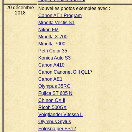
20 décembre
Nouvelles photos exemples avec :
2018
Canon AE1 Program
Minolta Vectis S1
Nikon FM
Minolta X-700
Minolta 7000
Petri Color 35
Konica Auto S3
Canon A410
Canon Canonet GIII QL17
Canon AE1
Olympus 35RC
Fujica ST 605 N
Chinon CX II
Ricoh 500GX
Voigtlander Vitessa L
Olympus Stylus
Fotosnaiper FS12