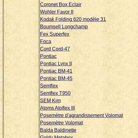
Coronet Box Eclair
Wohler Favor II
Kodak Folding 620 modèle 31
Boumsell Longchamp
Fex Superfex
Foca
Cord Cord-47
Pontiac
Pontiac Lynx II
Pontiac BM-41
Pontiac BM-45
Semflex
Semflex T950
SEM Kim
Atoms Atoflex III
Posemètre d'agrandissement Volomat
Posemètre Volomat
Balda Baldinette
Goldy Metabox