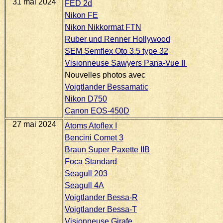
31 mai 2024
FED 2d
Nikon FE
Nikon Nikkormat FTN
Ruber und Renner Hollywood
SEM Semflex Oto 3.5 type 32
Visionneuse Sawyers Pana-Vue II
Nouvelles photos avec
Voigtlander Bessamatic
Nikon D750
Canon EOS-450D
27 mai 2024
Atoms Atoflex I
Bencini Comet 3
Braun Super Paxette IIB
Foca Standard
Seagull 203
Seagull 4A
Voigtlander Bessa-R
Voigtlander Bessa-T
Visionneuse Girafe