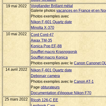
Voigtlander Brillant métal
19 mai 2022
Galerie photos
vacances en France et en N
Photos exemples avec
Nikon F-601 Quartz date
Minolta X-370
10 mai 2022
Cord Cord-47
Awax TM-35
Konica Pop EF-88
Soufflet macro Krasnogorsk
Soufflet macro Konica
Photos exemples avec le
Canon Canonet Q
14 avril 2022
Nikon F-601 Quartz date
Debonair camera
Photos exemples avec le
Canon AT-1
Page
obturateurs
Documentation d'époque Nikon F70
25 mars 2022
Ricoh 126-C EE
Lexibook Cars