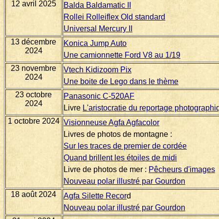
12 avril 2025
Balda Baldamatic II
Rollei Rolleiflex Old standard
Universal Mercury II
13 décembre
Konica Jump Auto
2024
Une camionnette Ford V8 au 1/19
23 novembre
Vtech Kidizoom Pix
2024
Une boite de Lego dans le thème
23 octobre
Panasonic C-520AF
2024
Livre
L'aristocratie du reportage photographi
1 octobre 2024
Visionneuse Agfa Agfacolor
Livres de photos de montagne :
Sur les traces de premier de cordée
Quand brillent les étoiles de midi
Livre de photos de mer :
Pêcheurs d'images
Nouveau polar illustré par Gourdon
18 août 2024
Agfa Silette Recor
d
Nouveau polar illustré par Gourdon