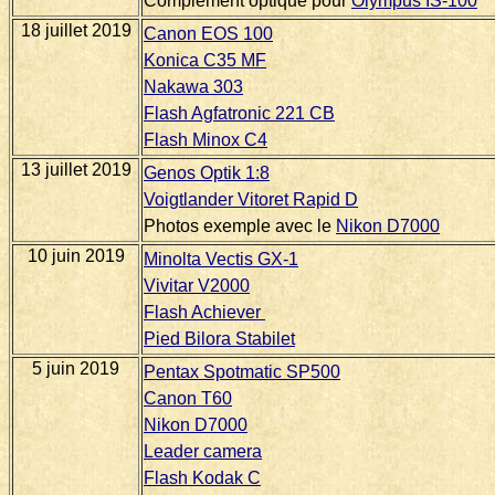
Complément optique pour
Olympus IS-100
18 juillet 2019
Canon EOS 100
Konica C35 MF
Nakawa 303
Flash Agfatronic 221 CB
Flash Minox C4
13 juillet 2019
Genos Optik 1:8
Voigtlander Vitoret Rapid D
Photos exemple avec le
Nikon D7000
10 juin 2019
Minolta Vectis GX-1
Vivitar V2000
Flash Achiever
Pied Bilora Stabilet
5 juin 2019
Pentax Spotmatic SP500
Canon T60
Nikon D7000
Leader camera
Flash Kodak C