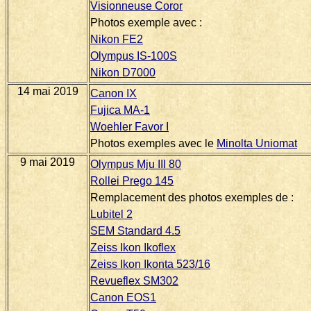
Visionneuse Coror
Photos exemple avec :
Nikon FE2
Olympus IS-100S
Nikon D7000
14 mai 2019
Canon IX
Fujica MA-1
Woehler Favor I
Photos exemples avec le
Minolta Uniomat
9 mai 2019
Olympus Mju III 80
Rollei Prego 145
Remplacement des photos exemples de :
Lubitel 2
SEM Standard 4.5
Zeiss Ikon Ikoflex
Zeiss Ikon Ikonta 523/16
Revueflex SM302
Canon EOS1