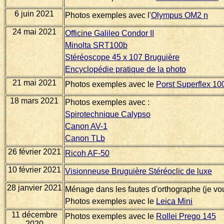
6 juin 2021
Photos exemples avec l'
Olympus OM2 n
24 mai 2021
Officine Galileo Condor II
Minolta SRT100b
Stéréoscope 45 x 107 Bruguière
Encyclopédie pratique de la photo
21 mai 2021
Photos exemples avec le
Porst Superflex 1
18 mars 2021
Photos exemples avec :
Spirotechnique Calypso
Canon AV-1
Canon TLb
26 février 2021
Ricoh AF-50
10 février 2021
Visionneuse Bruguière Stéréoclic de luxe
28 janvier 2021
Ménage dans les fautes d'orthographe (je vous 
Photos exemples avec le
Leica Mini
11 décembre
Photos exemples avec le
Rollei Prego 145
2020