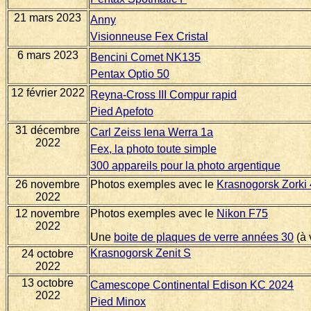
21 mars 2023
Anny
Visionneuse Fex Cristal
6 mars 2023
Bencini Comet NK135
Pentax Optio 50
12 février 2022
Reyna-Cross III Compur rapid
Pied Apefoto
31 décembre
Carl Zeiss Iena Werra 1a
2022
Fex, la photo toute simple
300 appareils pour la photo argentique
26 novembre
Photos exemples avec le
Krasnogorsk Zorki
2022
12 novembre
Photos exemples avec le
Nikon F75
2022
Une
boite de plaques de verre années 30
(à 
Krasnogorsk Zenit S
24 octobre
2022
13 octobre
Camescope Continental Edison KC 2024
2022
Pied Minox