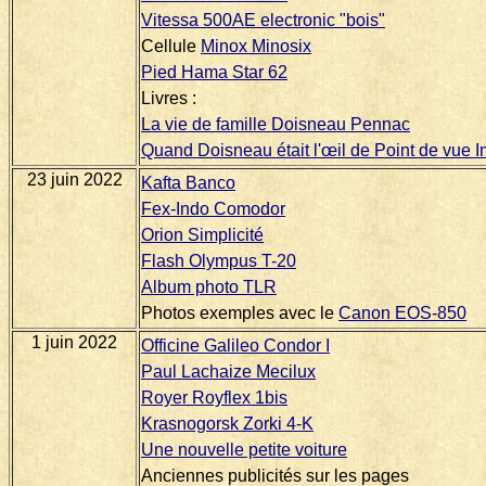
Vitessa 500AE electronic "bois"
Cellule
Minox Minosix
Pied Hama Star 62
Livres :
La vie de famille Doisneau Pennac
Quand Doisneau était l'œil de Point de vue
23 juin 2022
Kafta Banco
Fex-Indo Comodor
Orion Simplicité
Flash Olympus T-20
Album photo TLR
Photos exemples avec le
Canon EOS-850
1 juin 2022
Officine Galileo Condor I
Paul Lachaize Mecilux
Royer Royflex 1bis
Krasnogorsk Zorki 4-K
Une nouvelle petite voiture
Anciennes publicités sur les pages