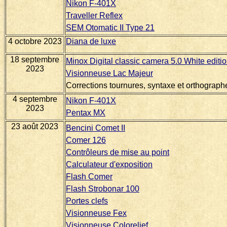
Nikon F-401X
Traveller Reflex
SEM Otomatic II Type 21
4 octobre 2023
Diana de luxe
18 septembre
Minox Digital classic camera 5.0 White editi
2023
Visionneuse Lac Majeur
Corrections tournures, syntaxe et orthograph
4 septembre
Nikon F-401X
2023
Pentax MX
23 août 2023
Bencini Comet II
Comer 126
Contrôleurs de mise au point
Calculateur d'exposition
Flash Comer
Flash Strobonar 100
Portes clefs
Visionneuse Fex
Visionneuse Colorelief