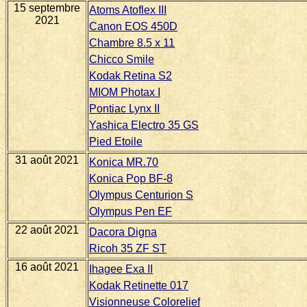
15 septembre
Atoms Atoflex III
2021
Canon EOS 450D
Chambre 8.5 x 11
Chicco Smile
Kodak Retina S2
MIOM Photax I
Pontiac Lynx II
Yashica Electro 35 GS
Pied Etoile
31 août 2021
Konica MR.70
Konica Pop BF-8
Olympus Centurion S
Olympus Pen EF
22 août 2021
Dacora Digna
Ricoh 35 ZF ST
16 août 2021
Ihagee Exa II
Kodak Retinette 017
Visionneuse Colorelief