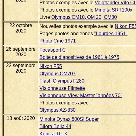
Photos exemples avec le
Voigtlander Vito C
Photos exemples avec le
Minolta SRT100x
Livre
Olympus OM10, OM 20, OM30
22 octobre
Nouvelles photos exemple avec le
Nikon F5
2020
Pages photos anciennes
"Lourdes 1951"
Photo Ciné 1971
26 septembre
Focasport C
2020
Boite de diapositives de 1961 à 1975
22 septembre
Nikon F55
2020
Olympus OM707
Flash Olympus F280
Visionneuse Filmette
Visionneuse View-Master "années 70"
Photos exemples avec :
Olympus AZ-330
18 août 2020
Minolta Dynax 500SI Super
Bilora Bella 44
Konica TC-X