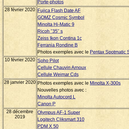
Porte-photos
28 février 2020
Fujica Flash Date AF
GOMZ Cosmic Symbol
Minolta Hi-Matic 9
Ricoh "35" s
Zeiss Ikon Contina 1c
Ferrania Rondine B
Photos exemples avec le
Pentax Spotmatic
10 février 2020
Soho Pilot
Cellule Chauvin Arnoux
Cellule Weimar Cds
28 janvier 2020
Photos exemples avec le
Minolta X-300s
Nouvelles photos avec :
Minolta Autocord L
Canon P
28 décembre
Olympus AF-1 Super
2019
Logitech Cliksmart 310
PDM X 50