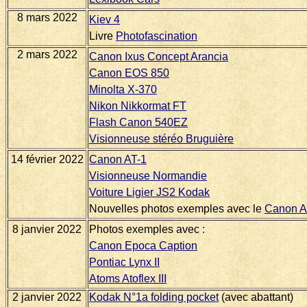
8 mars 2022
Kiev 4
Livre
Photofascination
2 mars 2022
Canon Ixus Concept Arancia
Canon EOS 850
Minolta X-370
Nikon Nikkormat FT
Flash Canon 540EZ
Visionneuse stéréo Bruguière
14 février 2022
Canon AT-1
Visionneuse Normandie
Voiture Ligier JS2 Kodak
Nouvelles photos exemples avec le
Canon A
8 janvier 2022
Photos exemples avec :
Canon Epoca Caption
Pontiac Lynx II
Atoms Atoflex III
2 janvier 2022
Kodak N°1a folding pocket
(avec abattant)