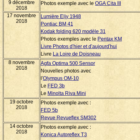
9 décembre
Photos exemple avec le
OGA Cita III
2018
17 novembre
Lumière Eljy 1948
2018
Pontiac BM 41
Kodak folding 620 modèle 31
Photos exemples avec le
Pentax KM
Livre Photos d'hier et d'aujourd'hui
Livre
La Loire de Doisneau
8 novembre
Agfa Optima 500 Sensor
2018
Nouvelles photos avec
l'
Olympus OM-10
Le
FED 3b
Le
Minolta Riva Mini
19 octobre
Photos exemple avec :
2018
FED 5b
Revue Revueflex SM302
14 octobre
Photos exemple avec :
2018
Konica Autoreflex T3