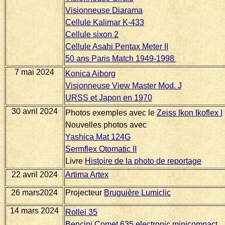
Visionneuse Diarama
Cellule Kalimar K-433
Cellule sixon 2
Cellule Asahi Pentax Meter II
50 ans Paris Match 1949-1998
7 mai 2024
Konica Aiborg
Visionneuse View Master Mod. J
URSS et Japon en 1970
30 avril 2024
Photos exemples avec le
Zeiss Ikon Ikoflex I
Nouvelles photos avec
Yashica Mat 124G
Sermflex Otomatic II
Livre
Histoire de la photo de reportage
22 avril 2024
Artima Artex
26 mars2024
Projecteur
Bruguière Lumiclic
14 mars 2024
Rollei 35
Bencini Comet 635 electronic minicompact